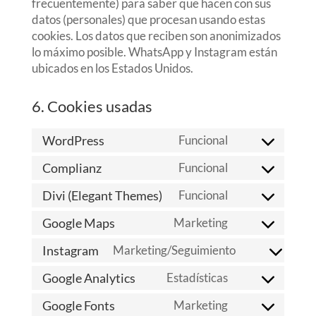
frecuentemente) para saber que hacen con sus
datos (personales) que procesan usando estas
cookies. Los datos que reciben son anonimizados
lo máximo posible. WhatsApp y Instagram están
ubicados en los Estados Unidos.
6. Cookies usadas
WordPress
Funcional
Consent
to
Complianz
Funcional
Consent
service
to
Divi (Elegant Themes)
Funcional
wordpress
Consent
service
to
Google Maps
Marketing
complianz
Consent
service
to
Instagram
Marketing/Seguimiento
divi-
Consent
service
(elegant-
to
Google Analytics
Estadísticas
google-
themes)
Consent
service
maps
to
Google Fonts
Marketing
instagram
Consent