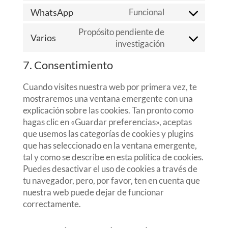
service
to
WhatsApp
Funcional
google-
Consent
service
analytics
to
Propósito pendiente de
google-
Varios
service
investigación
Consent
fonts
whatsapp
to
7. Consentimiento
service
varios
Cuando visites nuestra web por primera vez, te
mostraremos una ventana emergente con una
explicación sobre las cookies. Tan pronto como
hagas clic en «Guardar preferencias», aceptas
que usemos las categorías de cookies y plugins
que has seleccionado en la ventana emergente,
tal y como se describe en esta política de cookies.
Puedes desactivar el uso de cookies a través de
tu navegador, pero, por favor, ten en cuenta que
nuestra web puede dejar de funcionar
correctamente.