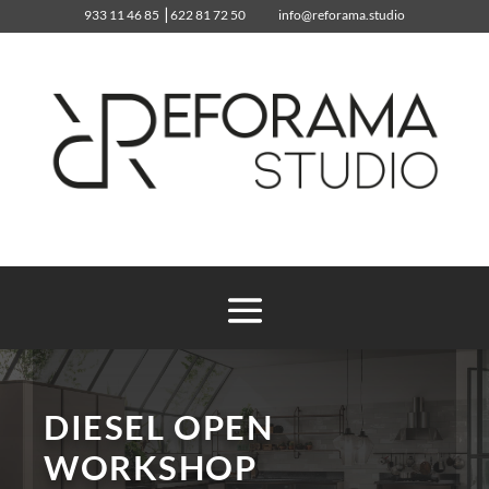
933 11 46 85
⎥
622 81 72 50
info@reforama.studio
933 11 46 85
info@reforama.studio
DIESEL OPEN
WORKSHOP