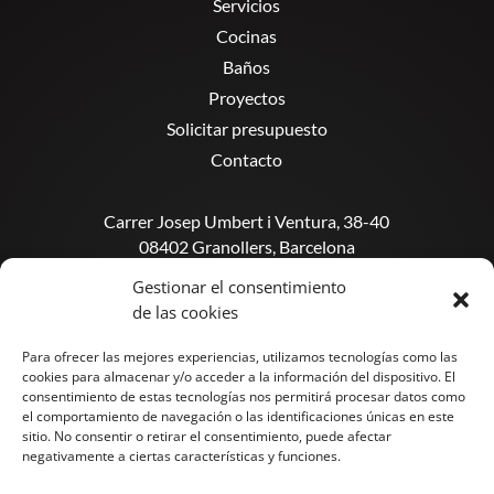
Servicios
Cocinas
Baños
Proyectos
Solicitar presupuesto
Contacto
Carrer Josep Umbert i Ventura, 38-40
08402 Granollers, Barcelona
Gestionar el consentimiento
info@reforama.studio
de las cookies
Tel. 933 11 46 85
Para ofrecer las mejores experiencias, utilizamos tecnologías como las
cookies para almacenar y/o acceder a la información del dispositivo. El
consentimiento de estas tecnologías nos permitirá procesar datos como
el comportamiento de navegación o las identificaciones únicas en este
sitio. No consentir o retirar el consentimiento, puede afectar
negativamente a ciertas características y funciones.