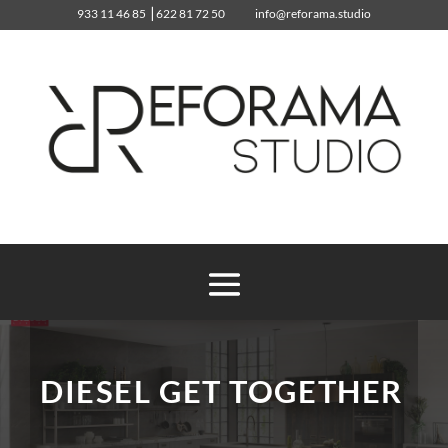
933 11 46 85
⎥
622 81 72 50
info@reforama.studio
933 11 46 85
info@reforama.studio
DIESEL GET TOGETHER